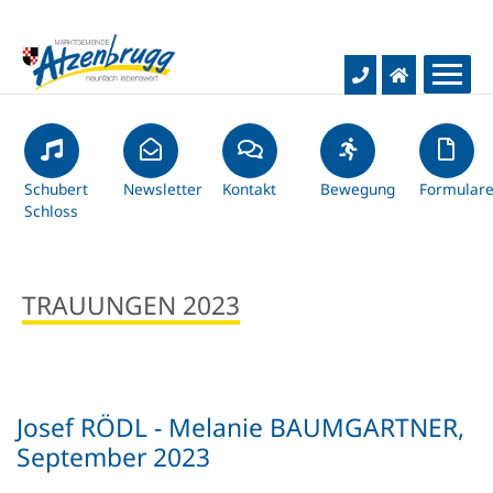
Aktuelles
Rathaus & Bürgerservice
Schubert
Gemeinde-News
Newsletter
Kontakt
Bewegung
Formular
Schloss
Hochwasser-Infos
Bildung & Kultur
Gemeindeamt
TRAUUNGEN 2023
Baustellentagebuch
Gemeindevertretung
Leben & Freizeit
Schulen
Kurznachrichten
Infos & Service
Kindergärten
Wirtschaft & Verkehr
Soziales & Gesundheit
Josef RÖDL - Melanie BAUMGARTNER,
Gemeindezeitung
Dienstleistungen
Bücherei
Wohnen & Bauen
September 2023
Unternehmen