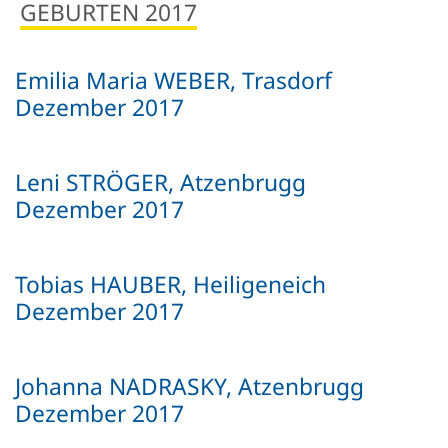
Newsletter
GEBURTEN 2017
Einrichtungen
Kultur.Region NÖ
Vereine & Institutionen
Verkehrsanbindung
Handy APP
Standesamtsverband
Schubert Schloss Atzenbrugg
Veranstaltungen
Emilia Maria WEBER, Trasdorf
Nahversorgung
Dezember 2017
Notdienste
Anfrageformular
Pfarre
Freizeit & Sport
Gewerbe-Immobilien
Leni STRÖGER, Atzenbrugg
Geschichte
Sehenswertes
Karten und Lageplan
Dezember 2017
Gastronomie
Orte
Tobias HAUBER, Heiligeneich
Heurigen & Wein
Daten & Fakten
Dezember 2017
Ferien-Aktiv-Programm 2026
Johanna NADRASKY, Atzenbrugg
Dezember 2017