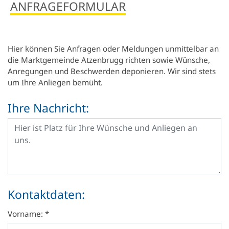
Newsletter
ANFRAGEFORMULAR
Einrichtungen
Kultur.Region NÖ
Vereine & Institutionen
Verkehrsanbindung
Handy APP
Standesamtsverband
Schubert Schloss Atzenbrugg
Veranstaltungen
Nahversorgung
Hier können Sie Anfragen oder Meldungen unmittelbar an
Notdienste
die Marktgemeinde Atzenbrugg richten sowie Wünsche,
Anfrageformular
Pfarre
Freizeit & Sport
Gewerbe-Immobilien
Anregungen und Beschwerden deponieren. Wir sind stets
um Ihre Anliegen bemüht.
Geschichte
Sehenswertes
Karten und Lageplan
Ihre Nachricht:
Gastronomie
Orte
Heurigen & Wein
Daten & Fakten
Ferien-Aktiv-Programm 2026
Kontaktdaten:
Vorname: *