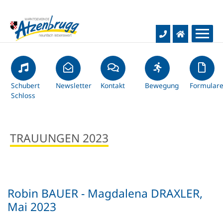
Aktuelles
Rathaus & Bürgerservice
Schubert
Gemeinde-News
Newsletter
Kontakt
Bewegung
Formular
Schloss
Hochwasser-Infos
Bildung & Kultur
Gemeindeamt
TRAUUNGEN 2023
Baustellentagebuch
Gemeindevertretung
Leben & Freizeit
Schulen
Kurznachrichten
Infos & Service
Kindergärten
Wirtschaft & Verkehr
Soziales & Gesundheit
Robin BAUER - Magdalena DRAXLER,
Gemeindezeitung
Dienstleistungen
Bücherei
Wohnen & Bauen
Mai 2023
Unternehmen