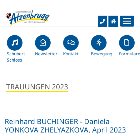
Aktuelles
Rathaus & Bürgerservice
Schubert
Gemeinde-News
Newsletter
Kontakt
Bewegung
Formular
Schloss
Hochwasser-Infos
Bildung & Kultur
Gemeindeamt
TRAUUNGEN 2023
Baustellentagebuch
Gemeindevertretung
Leben & Freizeit
Schulen
Kurznachrichten
Infos & Service
Kindergärten
Wirtschaft & Verkehr
Soziales & Gesundheit
Reinhard BUCHINGER - Daniela
Gemeindezeitung
Dienstleistungen
Bücherei
Wohnen & Bauen
YONKOVA ZHELYAZKOVA, April 2023
Unternehmen