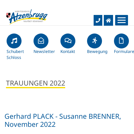
Aktuelles
Rathaus & Bürgerservice
Schubert
Gemeinde-News
Newsletter
Kontakt
Bewegung
Formular
Schloss
Hochwasser-Infos
Bildung & Kultur
Gemeindeamt
TRAUUNGEN 2022
Baustellentagebuch
Gemeindevertretung
Leben & Freizeit
Schulen
Kurznachrichten
Infos & Service
Kindergärten
Wirtschaft & Verkehr
Soziales & Gesundheit
Gerhard PLACK - Susanne BRENNER,
Gemeindezeitung
Dienstleistungen
Bücherei
Wohnen & Bauen
November 2022
Unternehmen