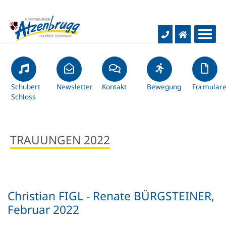
Aktuelles
Rathaus & Bürgerservice
Schubert
Gemeinde-News
Newsletter
Kontakt
Bewegung
Formular
Schloss
Hochwasser-Infos
Bildung & Kultur
Gemeindeamt
TRAUUNGEN 2022
Baustellentagebuch
Gemeindevertretung
Leben & Freizeit
Schulen
Kurznachrichten
Infos & Service
Kindergärten
Wirtschaft & Verkehr
Soziales & Gesundheit
Christian FIGL - Renate BÜRGSTEINER,
Gemeindezeitung
Dienstleistungen
Bücherei
Wohnen & Bauen
Februar 2022
Unternehmen