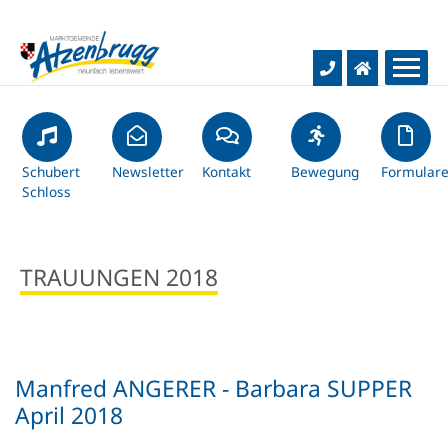
Aktuelles
Rathaus & Bürgerservice
Schubert
Gemeinde-News
Newsletter
Kontakt
Bewegung
Formular
Schloss
Hochwasser-Infos
Bildung & Kultur
Gemeindeamt
TRAUUNGEN 2018
Baustellentagebuch
Gemeindevertretung
Leben & Freizeit
Schulen
Kurznachrichten
Infos & Service
Kindergärten
Wirtschaft & Verkehr
Soziales & Gesundheit
Manfred ANGERER - Barbara SUPPER
Gemeindezeitung
Dienstleistungen
Bücherei
Wohnen & Bauen
April 2018
Unternehmen