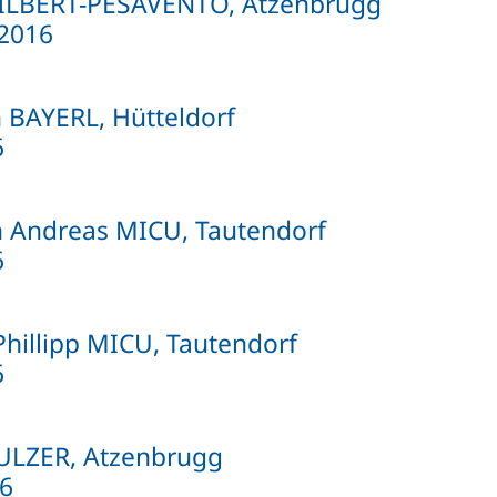
HILBERT-PESAVENTO, Atzenbrugg
2016
n BAYERL, Hütteldorf
6
 Andreas MICU, Tautendorf
6
Phillipp MICU, Tautendorf
6
ULZER, Atzenbrugg
16