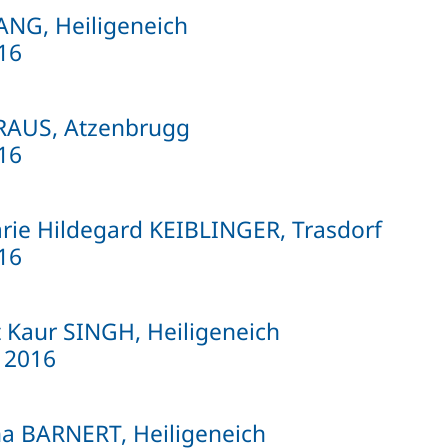
ANG, Heiligeneich
016
RAUS, Atzenbrugg
016
arie Hildegard KEIBLINGER, Trasdorf
016
 Kaur SINGH, Heiligeneich
 2016
na BARNERT, Heiligeneich