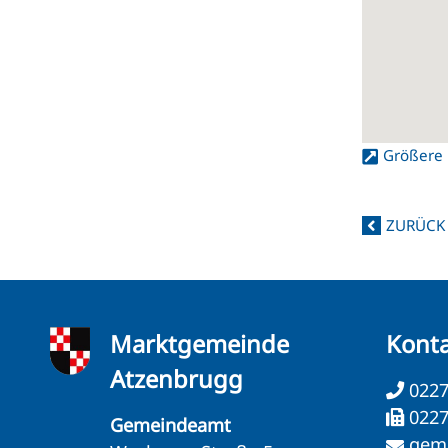
Größere 
ZURÜCK
Marktgemeinde
Kont
Atzenbrugg
0227
0227
Gemeindeamt
gem