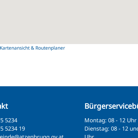
Kartenansicht & Routenplaner
akt
Bürgerserviceb
5 5234
Montag: 08 - 12 Uhr
5 5234 19
Dienstag: 08 - 12 un
einde@atzenbrugg.gv.at
Uhr