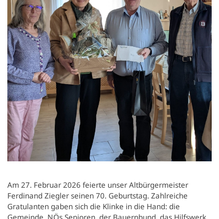
Newsletter
Einrichtungen
Kultur.Region NÖ
Vereine & Institutionen
Verkehrsanbindung
Handy APP
Standesamtsverband
Schubert Schloss Atzenbrugg
Veranstaltungen
Nahversorgung
Notdienste
Anfrageformular
Pfarre
Freizeit & Sport
Gewerbe-Immobilien
Geschichte
Sehenswertes
Karten und Lageplan
Gastronomie
Orte
Heurigen & Wein
Daten & Fakten
Ferien-Aktiv-Programm 2026
Am 27. Februar 2026 feierte unser Altbürgermeister
Ferdinand Ziegler seinen 70. Geburtstag. Zahlreiche
Gratulanten gaben sich die Klinke in die Hand: die
Gemeinde, NÖs Senioren, der Bauernbund, das Hilfswerk,