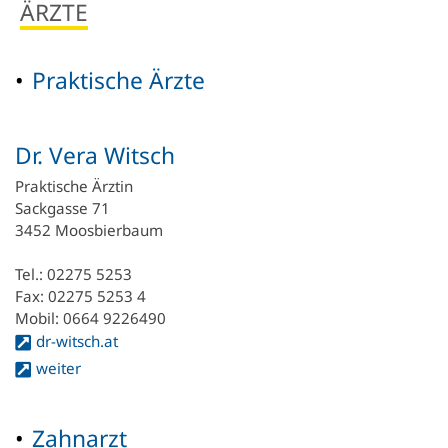
Newsletter
ÄRZTE
Einrichtungen
Kultur.Region NÖ
Vereine & Institutionen
Verkehrsanbindung
Handy APP
Standesamtsverband
Schubert Schloss Atzenbrugg
Veranstaltungen
Praktische Ärzte
Nahversorgung
Notdienste
Anfrageformular
Pfarre
Freizeit & Sport
Gewerbe-Immobilien
Dr. Vera Witsch
Geschichte
Sehenswertes
Praktische Ärztin
Karten und Lageplan
Sackgasse 71
3452 Moosbierbaum
Gastronomie
Orte
Tel.: 02275 5253
Fax: 02275 5253 4
Heurigen & Wein
Daten & Fakten
Mobil: 0664 9226490
dr-witsch.at
Ferien-Aktiv-Programm 2026
weiter
Zahnarzt