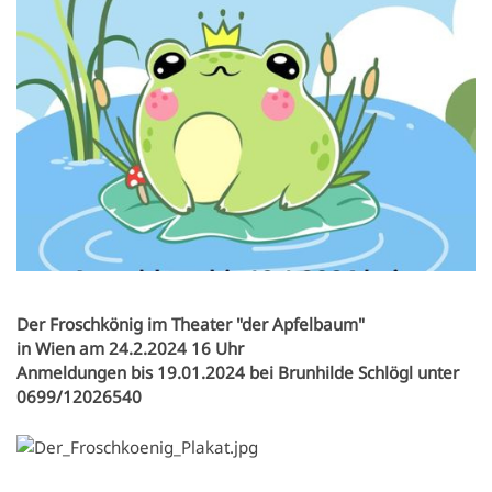
Newsletter
Einrichtungen
Kultur.Region NÖ
Vereine & Institutionen
Verkehrsanbindung
Handy APP
Standesamtsverband
Schubert Schloss Atzenbrugg
Veranstaltungen
Nahversorgung
Notdienste
Anfrageformular
Pfarre
Freizeit & Sport
Gewerbe-Immobilien
Geschichte
Sehenswertes
Karten und Lageplan
Gastronomie
Orte
Der Froschkönig im Theater "der Apfelbaum"
Heurigen & Wein
Daten & Fakten
in Wien am 24.2.2024 16 Uhr
Anmeldungen bis 19.01.2024
bei Brunhilde Schlögl unter
Ferien-Aktiv-Programm 2026
0699/12026540