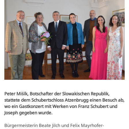
Newsletter
Einrichtungen
Kultur.Region NÖ
Vereine & Institutionen
Verkehrsanbindung
Handy APP
Standesamtsverband
Schubert Schloss Atzenbrugg
Veranstaltungen
Nahversorgung
Notdienste
Anfrageformular
Pfarre
Freizeit & Sport
Gewerbe-Immobilien
Geschichte
Sehenswertes
Karten und Lageplan
Gastronomie
Orte
Heurigen & Wein
Daten & Fakten
Peter Mišík, Botschafter der Slowakischen Republik,
stattete dem Schubertschloss Atzenbrugg einen Besuch ab,
Ferien-Aktiv-Programm 2026
wo ein Gastkonzert mit Werken von Franz Schubert und
Joseph gegeben wurde.
Bürgermeisterin Beate Jilch und Felix Mayrhofer-