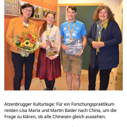
Newsletter
Einrichtungen
Kultur.Region NÖ
Vereine & Institutionen
Verkehrsanbindung
Handy APP
Standesamtsverband
Schubert Schloss Atzenbrugg
Veranstaltungen
Nahversorgung
Notdienste
Anfrageformular
Pfarre
Freizeit & Sport
Gewerbe-Immobilien
Geschichte
Sehenswertes
Karten und Lageplan
Gastronomie
Orte
Heurigen & Wein
Daten & Fakten
Ferien-Aktiv-Programm 2026
Atzenbrugger Kulturtage: Für ein Forschungspraktikum
reisten Lisa Maria und Martin Bader nach China, um die
Frage zu klären, ob alle Chinesen gleich aussehen.