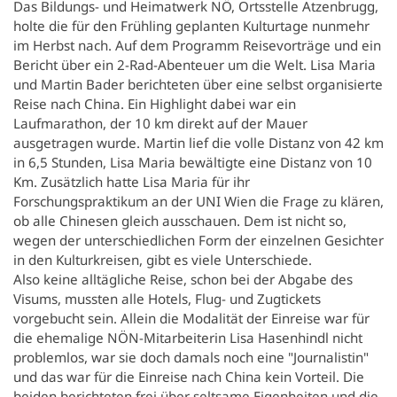
Das Bildungs- und Heimatwerk NÖ, Ortsstelle Atzenbrugg,
holte die für den Frühling geplanten Kulturtage nunmehr
im Herbst nach. Auf dem Programm Reisevorträge und ein
Bericht über ein 2-Rad-Abenteuer um die Welt. Lisa Maria
und Martin Bader berichteten über eine selbst organisierte
Reise nach China. Ein Highlight dabei war ein
Laufmarathon, der 10 km direkt auf der Mauer
ausgetragen wurde. Martin lief die volle Distanz von 42 km
in 6,5 Stunden, Lisa Maria bewältigte eine Distanz von 10
Km. Zusätzlich hatte Lisa Maria für ihr
Forschungspraktikum an der UNI Wien die Frage zu klären,
ob alle Chinesen gleich ausschauen. Dem ist nicht so,
wegen der unterschiedlichen Form der einzelnen Gesichter
in den Kulturkreisen, gibt es viele Unterschiede.
Also keine alltägliche Reise, schon bei der Abgabe des
Visums, mussten alle Hotels, Flug- und Zugtickets
vorgebucht sein. Allein die Modalität der Einreise war für
die ehemalige NÖN-Mitarbeiterin Lisa Hasenhindl nicht
problemlos, war sie doch damals noch eine "Journalistin"
und das war für die Einreise nach China kein Vorteil. Die
beiden berichteten frei über seltsame Eigenheiten und die