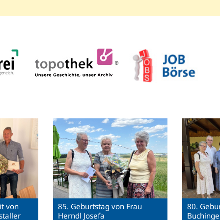
t von
85. Geburtstag von Frau
80. Gebur
taller
Herndl Josefa
Buchinge