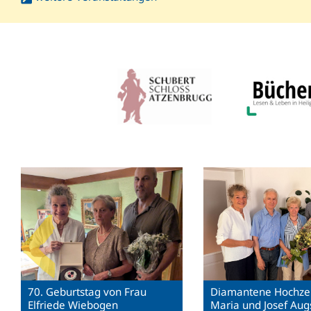
70. Geburtstag von Frau
Diamantene Hochzei
Elfriede Wiebogen
Maria und Josef Augs