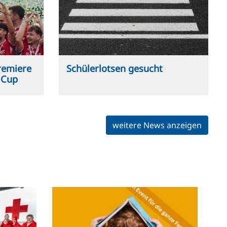
Premiere
Schülerlotsen gesucht
 Cup
weitere News anzeigen