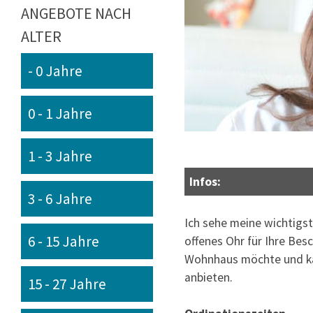
ANGEBOTE NACH
ALTER
- 0 Jahre
0 - 1 Jahre
1 - 3 Jahre
Infos:
3 - 6 Jahre
Ich sehe meine wichtigste
6 - 15 Jahre
offenes Ohr für Ihre Bes
Wohnhaus möchte und kann
anbieten.
15 - 27 Jahre