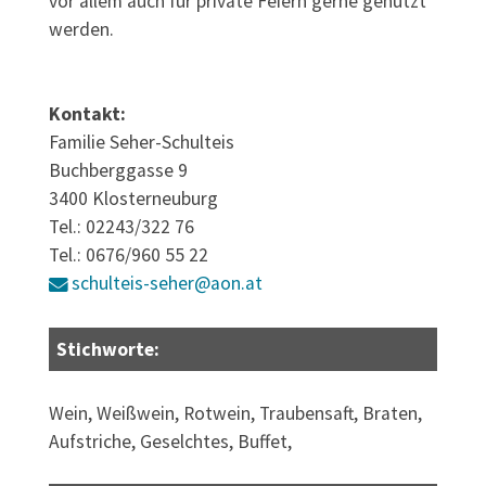
vor allem auch für private Feiern gerne genutzt
werden.
Kontakt:
Familie Seher-Schulteis
Buchberggasse 9
3400 Klosterneuburg
Tel.: 02243/322 76
Tel.: 0676/960 55 22
schulteis-seher@aon.at
Stichworte:
Wein, Weißwein, Rotwein, Traubensaft, Braten,
Aufstriche, Geselchtes, Buffet,