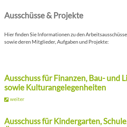
Amtstafel & Termine
Bürgermeister
Vereine & Soziales
Würmla - der Film
Ausschüsse & Projekte
Gemeindezeitung
Mitarbeiter
Veranstaltungen
Wirtschaft & Verkehr
Vereine
Notdienste
Hier finden Sie Informationen zu den Arbeitsausschüs
Gemeindevertretung
Sehenswertes unserer Gemeinde
sowie deren Mitglieder, Aufgaben und Projekte:
Pfarre
Gemeinde in Zahlen
Stellenausschreibungen
Bürgerservice
Würmlas Wände
Gesundheit
Ortspläne
Kontaktformular
Wohnungsangebot
Ausschuss für Finanzen, Bau- und 
Ärzte & Notdienste
Gemeindekarte und Orte
sowie Kulturangelegenheiten
Gemeinde-Chronik
Lageplan & Anfahrtsskizze
weiter
Topothek Würmla
Unternehmen
Ausschuss für Kindergarten, Schule