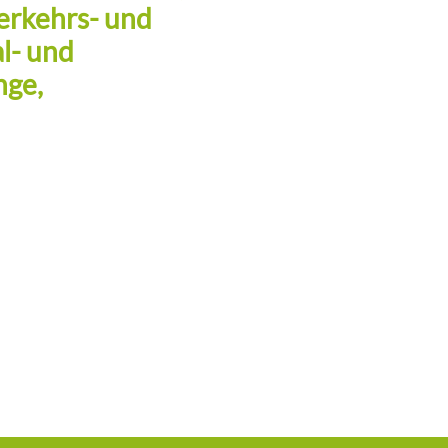
verkehrs- und
l- und
nge,