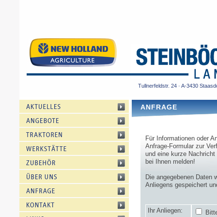
Tullnerfeldstr. 24 · A-3430 Staasd
ANFRAGE
Für Informationen oder An
Anfrage-Formular zur Ve
und eine kurze Nachricht
bei Ihnen melden!
Die angegebenen Daten we
Anliegens gespeichert und
Ihr Anliegen:
Bitt