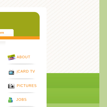
ern
ABOUT
jCARD TV
PICTURES
JOBS